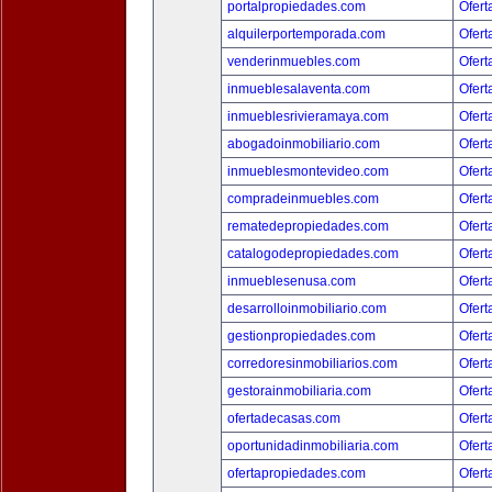
portalpropiedades.com
Ofert
alquilerportemporada.com
Ofert
venderinmuebles.com
Ofert
inmueblesalaventa.com
Ofert
inmueblesrivieramaya.com
Ofert
abogadoinmobiliario.com
Ofert
inmueblesmontevideo.com
Ofert
compradeinmuebles.com
Ofert
rematedepropiedades.com
Ofert
catalogodepropiedades.com
Ofert
inmueblesenusa.com
Ofert
desarrolloinmobiliario.com
Ofert
gestionpropiedades.com
Ofert
corredoresinmobiliarios.com
Ofert
gestorainmobiliaria.com
Ofert
ofertadecasas.com
Ofert
oportunidadinmobiliaria.com
Ofert
ofertapropiedades.com
Ofert