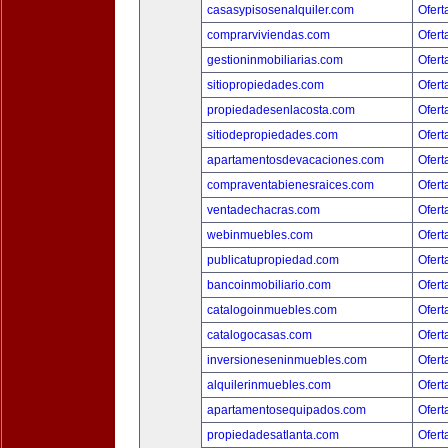
casasypisosenalquiler.com
Ofert
comprarviviendas.com
Ofert
gestioninmobiliarias.com
Ofert
sitiopropiedades.com
Ofert
propiedadesenlacosta.com
Ofert
sitiodepropiedades.com
Ofert
apartamentosdevacaciones.com
Ofert
compraventabienesraices.com
Ofert
ventadechacras.com
Ofert
webinmuebles.com
Ofert
publicatupropiedad.com
Ofert
bancoinmobiliario.com
Ofert
catalogoinmuebles.com
Ofert
catalogocasas.com
Ofert
inversioneseninmuebles.com
Ofert
alquilerinmuebles.com
Ofert
apartamentosequipados.com
Ofert
propiedadesatlanta.com
Ofert