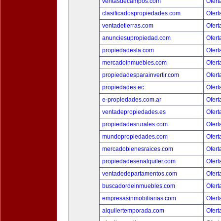
ventasdecampos.com
Ofert
clasificadospropiedades.com
Ofert
ventadetierras.com
Ofert
anunciesupropiedad.com
Ofert
propiedadesla.com
Ofert
mercadoinmuebles.com
Ofert
propiedadesparainvertir.com
Ofert
propiedades.ec
Ofert
e-propiedades.com.ar
Ofert
ventadepropiedades.es
Ofert
propiedadesrurales.com
Ofert
mundopropiedades.com
Ofert
mercadobienesraices.com
Ofert
propiedadesenalquiler.com
Ofert
ventadedepartamentos.com
Ofert
buscadordeinmuebles.com
Ofert
empresasinmobiliarias.com
Ofert
alquilertemporada.com
Ofert