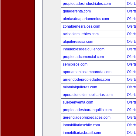
propiedadesindustriales.com
Ofert
guiaderenta.com
Ofert
ofertasdeapartamentos.com
Ofert
zonabienesraices.com
Ofert
avisosinmuebles.com
Ofert
alquileresusa.com
Ofert
inmueblesdealquiler.com
Ofert
propiedadcomercial.com
Ofert
semipisos.com
Ofert
apartamentostemporada.com
Ofert
arriendodepropiedades.com
Ofert
miamialquileres.com
Ofert
operacionesinmobiliarias.com
Ofert
sueloenventa.com
Ofert
propiedadesbarranquilla.com
Ofert
gerenciadepropiedades.com
Ofert
inmobiliariaschile.com
Ofert
inmobiliariasbrasil.com
Ofert