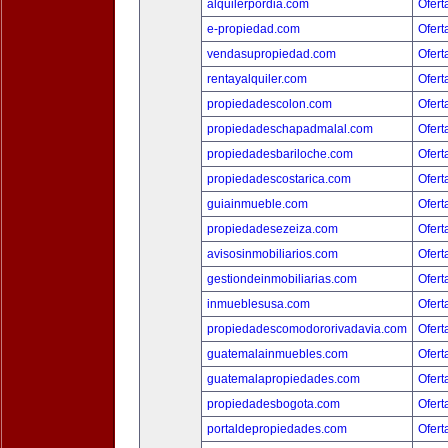
alquilerpordia.com
Ofert
e-propiedad.com
Ofert
vendasupropiedad.com
Ofert
rentayalquiler.com
Ofert
propiedadescolon.com
Ofert
propiedadeschapadmalal.com
Ofert
propiedadesbariloche.com
Ofert
propiedadescostarica.com
Ofert
guiainmueble.com
Ofert
propiedadesezeiza.com
Ofert
avisosinmobiliarios.com
Ofert
gestiondeinmobiliarias.com
Ofert
inmueblesusa.com
Ofert
propiedadescomodororivadavia.com
Ofert
guatemalainmuebles.com
Ofert
guatemalapropiedades.com
Ofert
propiedadesbogota.com
Ofert
portaldepropiedades.com
Ofert