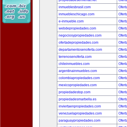
propiedadesenventa.net
Ofert
inmueblesbrasil.com
Ofert
inmuebleschicago.com
Ofert
e-inmueble.com
Ofert
webdepropiedades.com
Ofert
negociosypropiedades.com
Ofert
ofertadepropiedades.com
Ofert
departamentosenoferta.com
Ofert
terrenosenoferta.com
Ofert
chileinmuebles.com
Ofert
argentinainmuebles.com
Ofert
colombiapropiedades.com
Ofert
mexicopropiedades.com
Ofert
propiedadestop.com
Ofert
propiedadesmarbella.es
Ofert
inviertaenpropiedades.com
Ofert
venezuelapropiedades.com
Ofert
paraguaypropiedades.com
Ofert