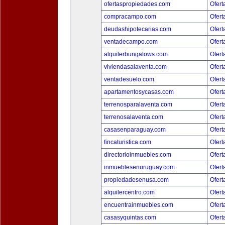
ofertaspropiedades.com
Ofert
compracampo.com
Ofert
deudashipotecarias.com
Ofert
ventadecampo.com
Ofert
alquilerbungalows.com
Ofert
viviendasalaventa.com
Ofert
ventadesuelo.com
Ofert
apartamentosycasas.com
Ofert
terrenosparalaventa.com
Ofert
terrenosalaventa.com
Ofert
casasenparaguay.com
Ofert
fincaturistica.com
Ofert
directorioinmuebles.com
Ofert
inmueblesenuruguay.com
Ofert
propiedadesenusa.com
Ofert
alquilercentro.com
Ofert
encuentrainmuebles.com
Ofert
casasyquintas.com
Ofert