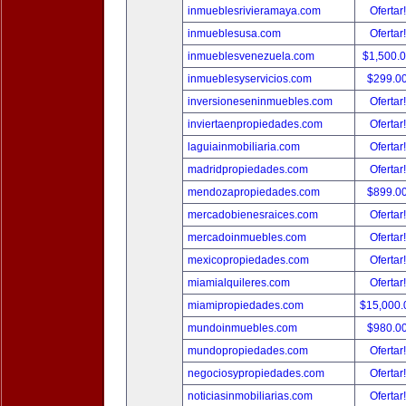
inmueblesrivieramaya.com
Ofertar
inmueblesusa.com
Ofertar
inmueblesvenezuela.com
$1,500.
inmueblesyservicios.com
$299.0
inversioneseninmuebles.com
Ofertar
inviertaenpropiedades.com
Ofertar
laguiainmobiliaria.com
Ofertar
madridpropiedades.com
Ofertar
mendozapropiedades.com
$899.0
mercadobienesraices.com
Ofertar
mercadoinmuebles.com
Ofertar
mexicopropiedades.com
Ofertar
miamialquileres.com
Ofertar
miamipropiedades.com
$15,000
mundoinmuebles.com
$980.0
mundopropiedades.com
Ofertar
negociosypropiedades.com
Ofertar
noticiasinmobiliarias.com
Ofertar