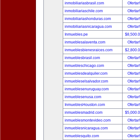
inmobiliariasbrasil.com
Ofertar
inmobiliariaschile.com
Ofertar
inmobiliariashonduras.com
Ofertar
inmobiliariasnicaragua.com
Ofertar
Inmuebles.pe
$8,500.
inmueblesalaventa.com
Ofertar
inmueblesbienesraices.com
$2,800.
inmueblesbrasil.com
Ofertar
inmuebleschicago.com
Ofertar
inmueblesdealquiler.com
Ofertar
inmuebleselsalvador.com
Ofertar
inmueblesenuruguay.com
Ofertar
inmueblesenusa.com
Ofertar
InmueblesHouston.com
Ofertar
inmueblesmadrid.com
$5,000.
inmueblesmontevideo.com
Ofertar
inmueblesnicaragua.com
Ofertar
inmueblesquito.com
Ofertar