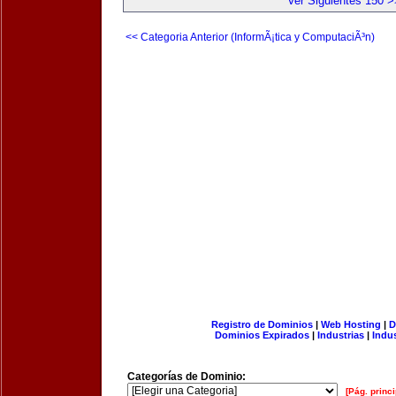
Ver Siguientes 150 >
<< Categoria Anterior (InformÃ¡tica y ComputaciÃ³n)
Registro de Dominios
|
Web Hosting
|
D
Dominios Expirados
|
Industrias
|
Indu
Categorías de Dominio:
[Pág. princi