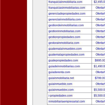
franquiciainmobiliaria.com
$2,495.
franquiciasinmobiliarias.com
Ofertar
gerenciadepropiedades.com
Ofertar
gerenciainmobiliaria.com
Ofertar
gestiondeinmobiliarias.com
Ofertar
gestioninmobiliarias.com
Ofertar
gestionpropiedades.com
Ofertar
gestorainmobiliaria.com
Ofertar
guatemalainmuebles.com
Ofertar
guatemalapropiedades.com
Ofertar
guatepropiedades.com
$995.0
guiadeinmobiliarias.com
$1,490.
guiaderenta.com
Ofertar
guiainmobiliaria.net
$799.0
guiainmueble.com
Ofertar
guiainmuebles.com
$5,500.
i-propiedades.com
$5,500.
inmobiliariaempresarial.com
Ofertar