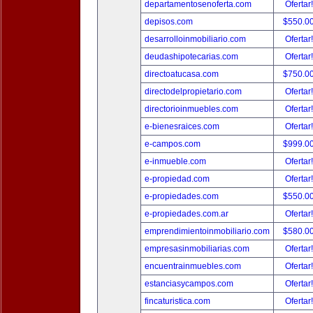
departamentosenoferta.com
Ofertar
depisos.com
$550.0
desarrolloinmobiliario.com
Ofertar
deudashipotecarias.com
Ofertar
directoatucasa.com
$750.0
directodelpropietario.com
Ofertar
directorioinmuebles.com
Ofertar
e-bienesraices.com
Ofertar
e-campos.com
$999.0
e-inmueble.com
Ofertar
e-propiedad.com
Ofertar
e-propiedades.com
$550.0
e-propiedades.com.ar
Ofertar
emprendimientoinmobiliario.com
$580.0
empresasinmobiliarias.com
Ofertar
encuentrainmuebles.com
Ofertar
estanciasycampos.com
Ofertar
fincaturistica.com
Ofertar