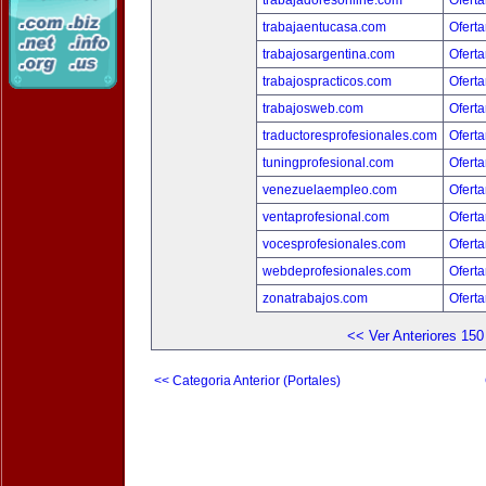
trabajadoresonline.com
Oferta
trabajaentucasa.com
Oferta
trabajosargentina.com
Oferta
trabajospracticos.com
Oferta
trabajosweb.com
Oferta
traductoresprofesionales.com
Oferta
tuningprofesional.com
Oferta
venezuelaempleo.com
Oferta
ventaprofesional.com
Oferta
vocesprofesionales.com
Oferta
webdeprofesionales.com
Oferta
zonatrabajos.com
Oferta
<< Ver Anteriores 150
<< Categoria Anterior (Portales)