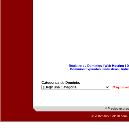
Registro de Dominios
|
Web Hosting
|
D
Dominios Expirados
|
Industrias
|
Indu
Categorías de Dominio:
[Pág. princi
** Precios expre
© 2002/2022 Solo10.com