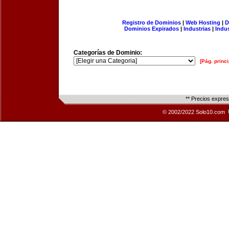
Registro de Dominios
|
Web Hosting
|
D
Dominios Expirados
|
Industrias
|
Indu
Categorías de Dominio:
[Pág. princi
** Precios expre
© 2002/2022 Solo10.com