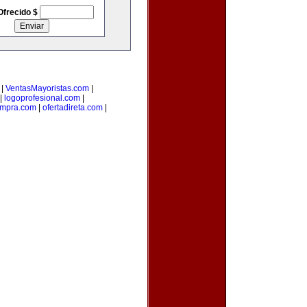
Ofrecido $
|
VentasMayoristas.com
|
|
logoprofesional.com
|
ompra.com
|
ofertadireta.com
|