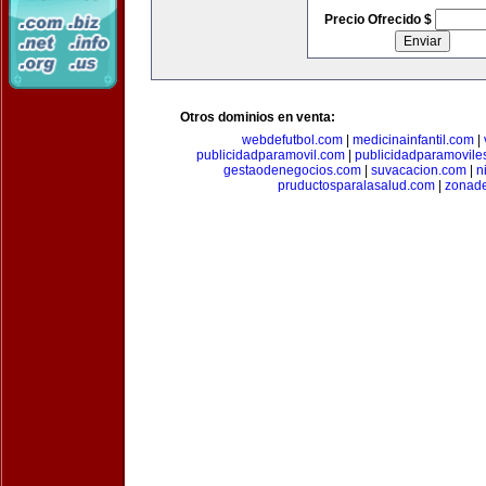
Precio Ofrecido $
Otros dominios en venta:
webdefutbol.com
|
medicinainfantil.com
|
publicidadparamovil.com
|
publicidadparamovile
gestaodenegocios.com
|
suvacacion.com
|
n
pruductosparalasalud.com
|
zonad