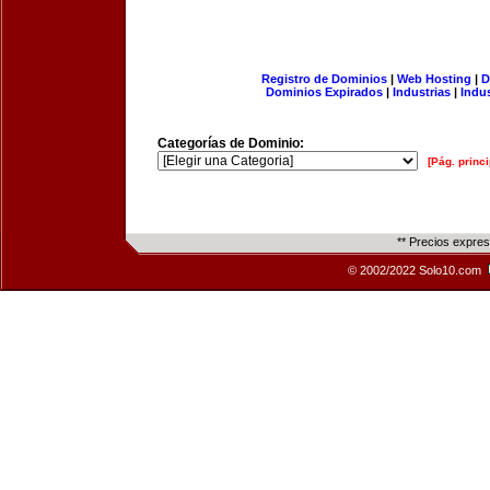
Registro de Dominios
|
Web Hosting
|
D
Dominios Expirados
|
Industrias
|
Indu
Categorías de Dominio:
[Pág. princi
** Precios expre
© 2002/2022 Solo10.com