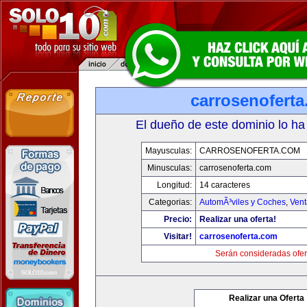
carrosenofert
El dueño de este dominio lo ha
Mayusculas:
CARROSENOFERTA.COM
Minusculas:
carrosenoferta.com
Longitud:
14 caracteres
Categorias:
AutomÃ³viles y Coches
,
Vent
Precio:
Realizar una oferta!
Visitar!
carrosenoferta.com
Serán consideradas ofer
Realizar una Oferta