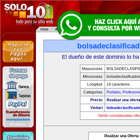
bolsadeclasifica
El dueño de este dominio lo ha
Mayusculas:
BOLSADECLASIFI
Minusculas:
bolsadeclasificado
Longitud:
19 caracteres
Categorias:
Portales
,
Profesion
Precio:
Realizar una oferta
Visitar!
bolsadeclasificad
Serán consideradas ofer
Realizar una Oferta