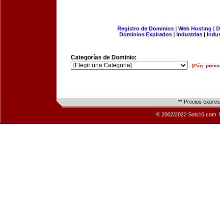
Registro de Dominios
|
Web Hosting
|
D
Dominios Expirados
|
Industrias
|
Indu
Categorías de Dominio:
[Pág. princi
** Precios expre
© 2002/2022 Solo10.com