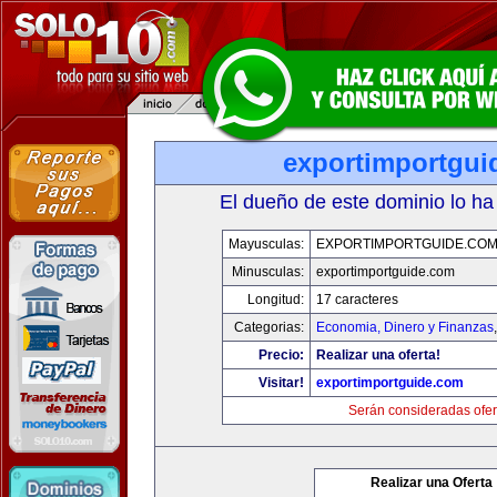
exportimportgui
El dueño de este dominio lo ha
Mayusculas:
EXPORTIMPORTGUIDE.CO
Minusculas:
exportimportguide.com
Longitud:
17 caracteres
Categorias:
Economia, Dinero y Finanzas
Precio:
Realizar una oferta!
Visitar!
exportimportguide.com
Serán consideradas ofer
Realizar una Oferta