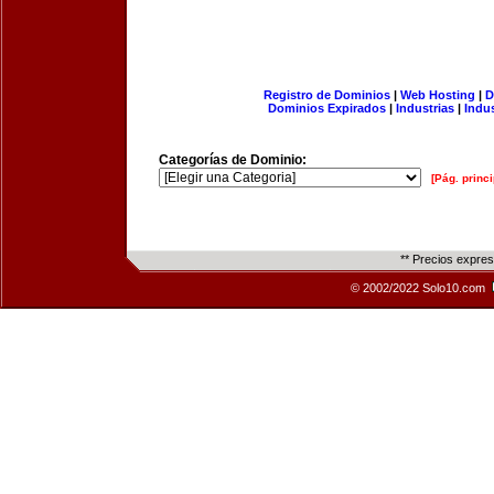
Registro de Dominios
|
Web Hosting
|
D
Dominios Expirados
|
Industrias
|
Indu
Categorías de Dominio:
[Pág. princi
** Precios expre
© 2002/2022 Solo10.com