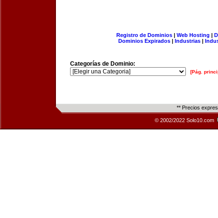
Registro de Dominios
|
Web Hosting
|
D
Dominios Expirados
|
Industrias
|
Indu
Categorías de Dominio:
[Pág. princi
** Precios expre
© 2002/2022 Solo10.com