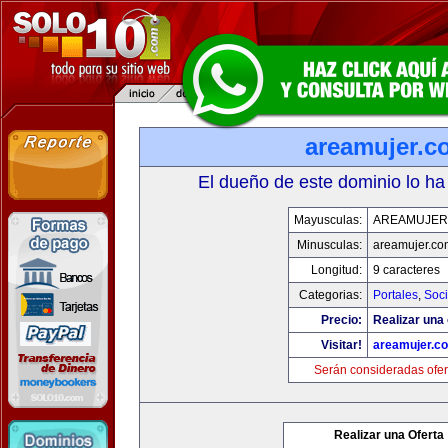
areamujer.c
El dueño de este dominio lo ha
Mayusculas:
AREAMUJER
Minusculas:
areamujer.co
Longitud:
9 caracteres
Categorias:
Portales
,
Soc
Precio:
Realizar una 
Visitar!
areamujer.c
Serán consideradas ofer
Realizar una Oferta