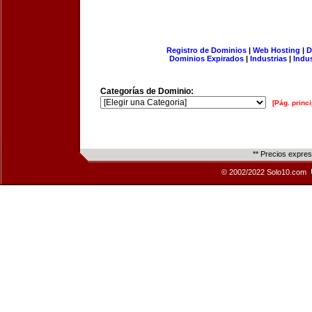
Registro de Dominios
|
Web Hosting
|
D
Dominios Expirados
|
Industrias
|
Indu
Categorías de Dominio:
[Pág. princi
** Precios expre
© 2002/2022 Solo10.com