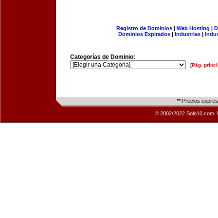
Registro de Dominios
|
Web Hosting
|
D
Dominios Expirados
|
Industrias
|
Indu
Categorías de Dominio:
[Pág. princi
** Precios expre
© 2002/2022 Solo10.com