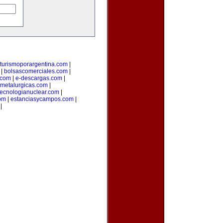
turismoporargentina.com
|
|
bolsascomerciales.com
|
o.com
|
e-descargas.com
|
metalurgicas.com
|
tecnologianuclear.com
|
om
|
estanciasycampos.com
|
|