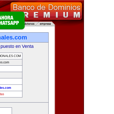
nales.com
 puesto en Venta
IONALES.COM
es.com
les.com
tas