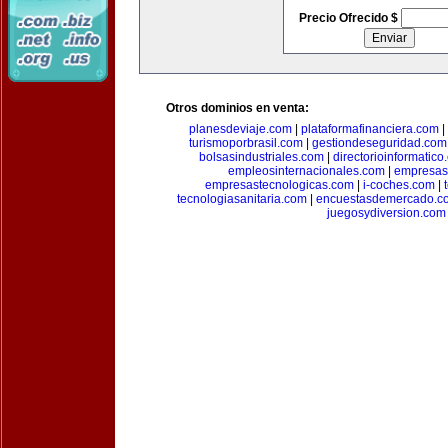
Precio Ofrecido $
Otros dominios en venta:
planesdeviaje.com
|
plataformafinanciera.com
|
turismoporbrasil.com
|
gestiondeseguridad.com
bolsasindustriales.com
|
directorioinformatic
empleosinternacionales.com
|
empresas
empresastecnologicas.com
|
i-coches.com
|
tecnologiasanitaria.com
|
encuestasdemercado.c
juegosydiversion.com