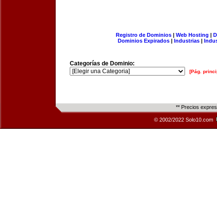
Registro de Dominios
|
Web Hosting
|
D
Dominios Expirados
|
Industrias
|
Indu
Categorías de Dominio:
[Pág. princi
** Precios expre
© 2002/2022 Solo10.com